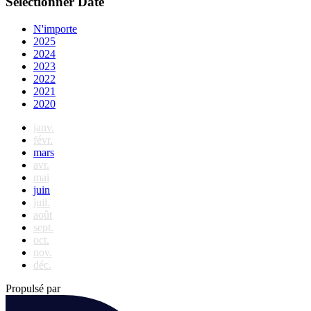
Sélectionner Date
N'importe
2025
2024
2023
2022
2021
2020
janv.
févr.
mars
avr.
mai
juin
juil.
août
sept.
oct.
nov.
déc.
Propulsé par