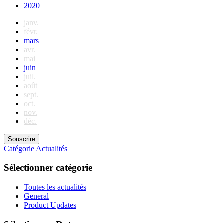
2020
janv.
févr.
mars
avr.
mai
juin
juil.
août
sept.
oct.
nov.
déc.
Souscrire
Catégorie
Actualités
Sélectionner catégorie
Toutes les actualités
General
Product Updates