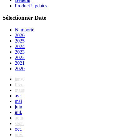
General
Product Updates
Sélectionner Date
N'importe
2026
2025
2024
2023
2022
2021
2020
janv.
févr.
mars
avr.
mai
juin
juil.
août
sept.
oct.
nov.