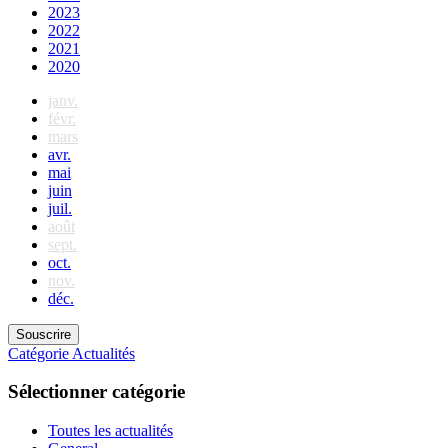
2023
2022
2021
2020
janv.
févr.
mars
avr.
mai
juin
juil.
août
sept.
oct.
nov.
déc.
Souscrire
Catégorie
Actualités
Sélectionner catégorie
Toutes les actualités